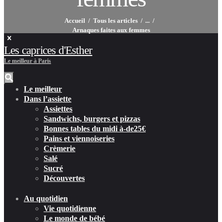
Accueil
Tous les articles
...
Arnaques faites aux femmes
Les caprices d'Esther
Le meilleur à Paris
Le meilleur
Dans l’assiette
Assiettes
Sandwichs, burgers et pizzas
Bonnes tables du midi à-de25€
Pains et viennoiseries
Crèmerie
Salé
Sucré
Découvertes
Au quotidien
Vie quotidienne
Le monde de bébé