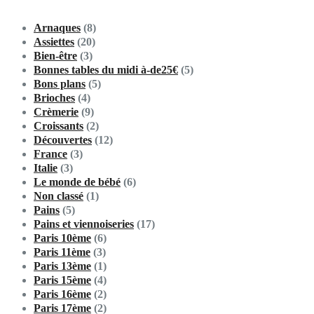
Arnaques
(8)
Assiettes
(20)
Bien-être
(3)
Bonnes tables du midi à-de25€
(5)
Bons plans
(5)
Brioches
(4)
Crèmerie
(9)
Croissants
(2)
Découvertes
(12)
France
(3)
Italie
(3)
Le monde de bébé
(6)
Non classé
(1)
Pains
(5)
Pains et viennoiseries
(17)
Paris 10ème
(6)
Paris 11ème
(3)
Paris 13ème
(1)
Paris 15ème
(4)
Paris 16ème
(2)
Paris 17ème
(2)