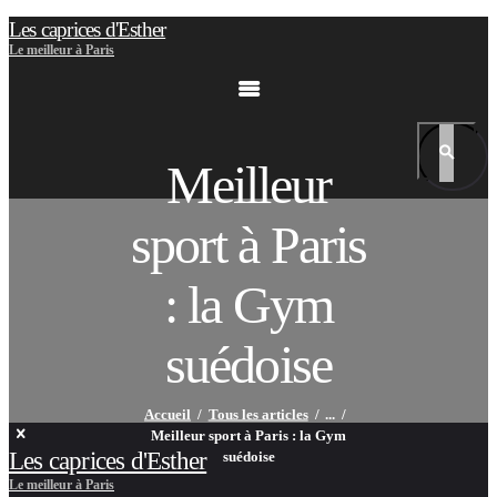
Les caprices d'Esther
Le meilleur à Paris
Meilleur
sport à Paris
: la Gym
suédoise
Accueil
Tous les articles
...
Meilleur sport à Paris : la Gym
Les caprices d'Esther
suédoise
Le meilleur à Paris