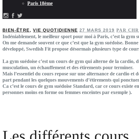
Paris 18ème
BIEN-ÊTRE
,
VIE QUOTIDIENNE
27 MARS 2019
PAR CHR
Indéniablement, le meilleur sport pour moi à Paris, c’est la gym s
On me demande souvent ce que c’est que la gym suédoise. Bonne q
développé, Swedish Fit propose désormais plusieurs type de cour
La gym suédoise c’est un cours de gym qui alterne de la cardio, d
musculation, un échauffement et des étirements pour terminer.
Mais l’essentiel du cours repose sur une alternance de cardio et 
part pendant les quelques mouvements d’étirements qui ponctuent 
Ca c’est le cours de gym suédoise Standard, car ce cours existe en
personnes moins en forme ou femmes enceintes par exemple ).
Les différents cours