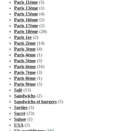
Paris 11ème
(3)
Paris 13ème
(1)
Paris 15ème
(4)
Paris 16ème
(2)
Paris 17ème
(2)
Paris 18ème
(20)
Paris 1er
(2)
Paris 2ème
(14)
Paris 3ème
(4)
Paris 4ème
(1)
Paris 5ème
(3)
Paris 6ème
(16)
Paris 7ème
(3)
Paris 8ème
(1)
Paris 9ème
(3)
Salé
(13)
Sandwichs
(2)
Sandwichs et burgers
(5)
Sorties
(3)
Sucré
(23)
Suisse
(1)
USA
(2)
Vie quotidienne
(10)