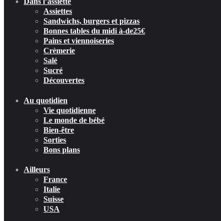
Dans l’assiette
Assiettes
Sandwichs, burgers et pizzas
Bonnes tables du midi à-de25€
Pains et viennoiseries
Crèmerie
Salé
Sucré
Découvertes
Au quotidien
Vie quotidienne
Le monde de bébé
Bien-être
Sorties
Bons plans
Ailleurs
France
Italie
Suisse
USA