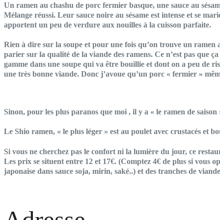
Un ramen au chashu de porc fermier basque, une sauce au sésame no
Mélange réussi. Leur sauce noire au sésame est intense et se marie 
apportent un peu de verdure aux nouilles à la cuisson parfaite.
Rien à dire sur la soupe et pour une fois qu’on trouve un ramen a
parier sur la qualité de la viande des ramens. Ce n’est pas que ç
gamme dans une soupe qui va être bouillie et dont on a peu de risq
une très bonne viande. Donc j’avoue qu’un porc « fermier » même 
Sinon, pour les plus paranos que moi , il y a « le ramen de saiso
Le Shio ramen, « le plus léger » est au poulet avec crustacés et b
Si vous ne cherchez pas le confort ni la lumière du jour, ce restau
Les prix se situent entre 12 et 17€. (Comptez 4€ de plus si vous o
japonaise dans sauce soja, mirin, saké..) et des tranches de viande
Adresse