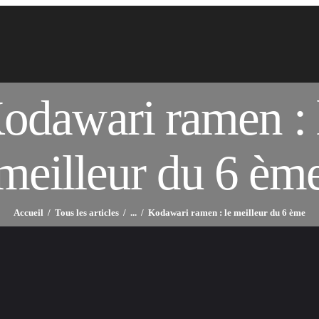
odawari ramen : 
meilleur du 6 èm
Accueil
Tous les articles
...
Kodawari ramen : le meilleur du 6 ème