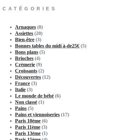
CATÉGORIES
Arnaques
(8)
Assiettes
(20)
Bien-être
(3)
Bonnes tables du midi à-de25€
(5)
Bons plans
(5)
Brioches
(4)
Crèmerie
(9)
Croissants
(2)
Découvertes
(12)
France
(3)
Italie
(3)
Le monde de bébé
(6)
Non classé
(1)
Pains
(5)
Pains et viennoiseries
(17)
Paris 10ème
(6)
Paris 11ème
(3)
Paris 13ème
(1)
Paris 15ème
(4)