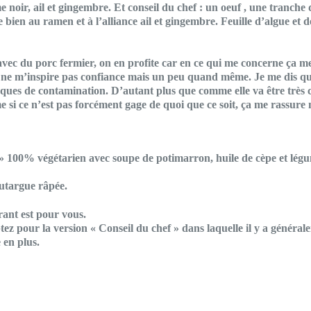
ir, ail et gingembre. Et conseil du chef : un oeuf , une tranche d
bien au ramen et à l’alliance ail et gingembre. Feuille d’algue et de
vec du porc fermier, on en profite car en ce qui me concerne ça me 
a ne m’inspire pas confiance mais un peu quand même. Je me dis qu’i
ues de contamination. D’autant plus que comme elle va être très cui
si ce n’est pas forcément gage de quoi que ce soit, ça me rassure
n » 100% végétarien avec soupe de potimarron, huile de cèpe et légu
outargue râpée.
rant est pour vous.
ptez pour la version « Conseil du chef » dans laquelle il y a génér
 en plus.