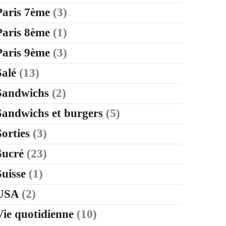
Paris 7ème
(3)
Paris 8ème
(1)
Paris 9ème
(3)
Salé
(13)
Sandwichs
(2)
Sandwichs et burgers
(5)
Sorties
(3)
Sucré
(23)
Suisse
(1)
USA
(2)
Vie quotidienne
(10)