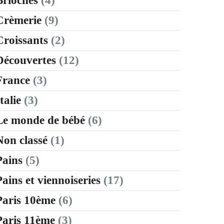
Brioches
(4)
Crèmerie
(9)
Croissants
(2)
Découvertes
(12)
France
(3)
talie
(3)
Le monde de bébé
(6)
Non classé
(1)
Pains
(5)
Pains et viennoiseries
(17)
Paris 10ème
(6)
Paris 11ème
(3)