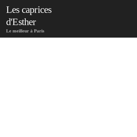
Les caprices
Les caprices d'Esther
d'Esther
Le meilleur à Paris
Le meilleur à Paris
Meilleu
Accueil