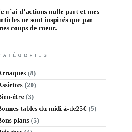
Je n’ai d’actions nulle part et mes
articles ne sont inspirés que par
mes coups de coeur.
CATÉGORIES
Arnaques
(8)
Assiettes
(20)
Bien-être
(3)
Bonnes tables du midi à-de25€
(5)
Bons plans
(5)