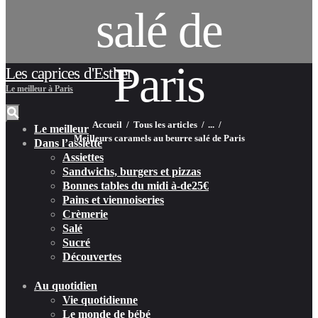
salé de
Paris
Les caprices d'Esther
Le meilleur à Paris
Accueil
Tous les articles
...
Le meilleur
Meilleurs caramels au beurre salé de Paris
Dans l’assiette
Assiettes
Sandwichs, burgers et pizzas
Bonnes tables du midi à-de25€
Pains et viennoiseries
Crèmerie
Salé
Sucré
Découvertes
Au quotidien
Vie quotidienne
Le monde de bébé